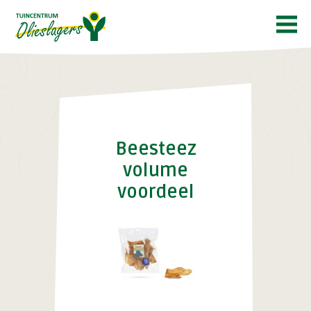
historie
vacatures
contact
Beesteez
volume
voordeel