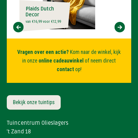
Plaids Dutch
Decor
van €16,99 voor €12,99
‹
›
Vragen over een actie?
Kom naar de winkel, kijk
in onze
online cadeauwinkel
of neem direct
contact
op!
Bekijk onze tuintips
Tuincentrum Olieslagers
't Zand 18